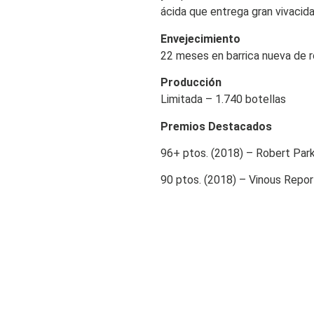
ácida que entrega gran vivacidad
Envejecimiento
22 meses en barrica nueva de r
Producción
Limitada – 1.740 botellas
Premios Destacados
96+ ptos. (2018) – Robert Par
90 ptos. (2018) – Vinous Repo
96 ptos. (2016) – MC Report 
95 ptos. (2017) – MC Report 
95 ptos. (2017) – Vinau Repor