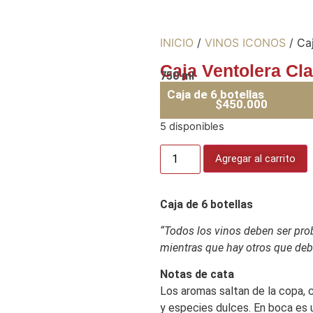
INICIO
/
VINOS ICONOS
/ Caj
Caja Ventolera Cla
750 ml
Caja de 6 botellas
$
450.000
5 disponibles
Agregar al carrito
Caja de 6 botellas
“Todos los vinos deben ser pr
mientras que hay otros que de
Notas de cata
Los aromas saltan de la copa, c
y especies dulces. En boca es un