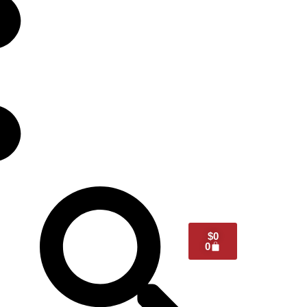
$
0
0